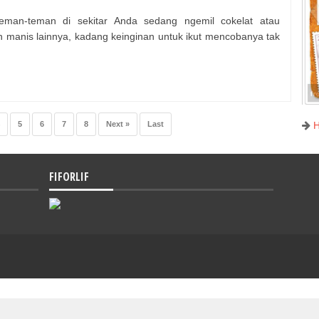
eman-teman di sekitar Anda sedang ngemil cokelat atau
n manis lainnya, kadang keinginan untuk ikut mencobanya tak
5
6
7
8
Next »
Last
FIFORLIF