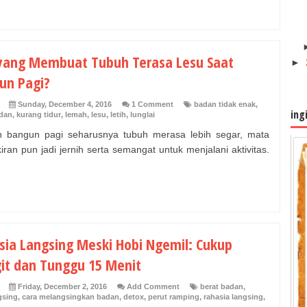
yang Membuat Tubuh Terasa Lesu Saat
►
un Pagi?
Sunday, December 4, 2016
1 Comment
badan tidak enak
,
ing
adan
,
kurang tidur
,
lemah
,
lesu
,
letih
,
lunglai
h bangun pagi seharusnya tubuh merasa lebih segar, mata
iran pun jadi jernih serta semangat untuk menjalani aktivitas.
sia Langsing Meski Hobi Ngemil: Cukup
git dan Tunggu 15 Menit
Friday, December 2, 2016
Add Comment
berat badan
,
gsing
,
cara melangsingkan badan
,
detox
,
perut ramping
,
rahasia langsing
,