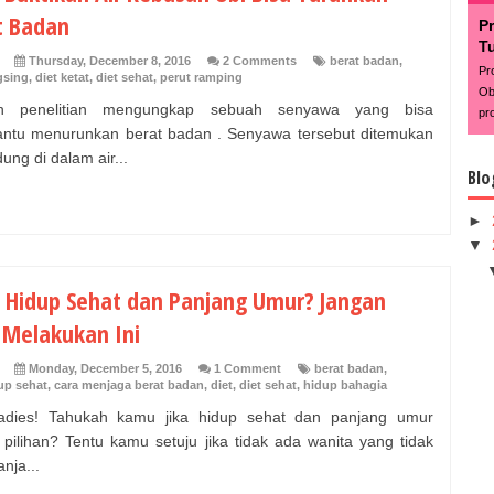
t Badan
P
T
Thursday, December 8, 2016
2 Comments
berat badan
,
Pr
gsing
,
diet ketat
,
diet sehat
,
perut ramping
Ob
h penelitian mengungkap sebuah senyawa yang bisa
pr
tu menurunkan berat badan . Senyawa tersebut ditemukan
ung di dalam air...
Blo
►
▼
n Hidup Sehat dan Panjang Umur? Jangan
 Melakukan Ini
Monday, December 5, 2016
1 Comment
berat badan
,
up sehat
,
cara menjaga berat badan
,
diet
,
diet sehat
,
hidup bahagia
adies! Tahukah kamu jika hidup sehat dan panjang umur
 pilihan? Tentu kamu setuju jika tidak ada wanita yang tidak
anja...