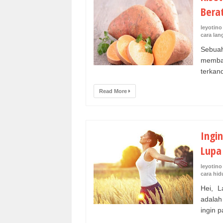
Bera
leyotino
cara lan
Sebua
memban
terkand
Read More
Ingi
Lupa
leyotino
cara hid
Hei, L
adalah
ingin p