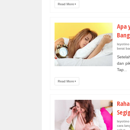
Read More
Apa 
Bang
leyotino
berat b
Setela
dan pik
Tap...
Read More
Raha
Segi
leyotino
cara lan