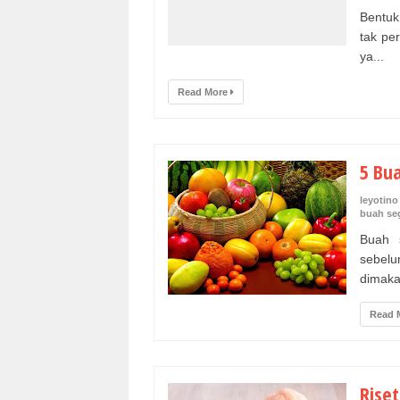
Bentuk
tak per
ya...
Read More
5 Bu
leyotino
buah se
Buah 
sebelu
dimakan
Read 
Rise