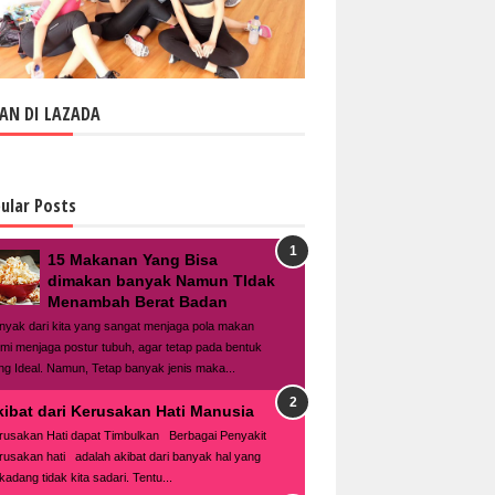
AN DI LAZADA
ular Posts
15 Makanan Yang Bisa
dimakan banyak Namun TIdak
Menambah Berat Badan
nyak dari kita yang sangat menjaga pola makan
mi menjaga postur tubuh, agar tetap pada bentuk
ng Ideal. Namun, Tetap banyak jenis maka...
kibat dari Kerusakan Hati Manusia
rusakan Hati dapat Timbulkan Berbagai Penyakit
rusakan hati adalah akibat dari banyak hal yang
kadang tidak kita sadari. Tentu...