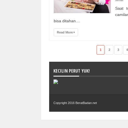
sehat
Saat t
camila
bisa ditahan....
Read More
1
2
3
4
KECILIN PERUT YUK!
Copyright 2016
BeratBadan.net