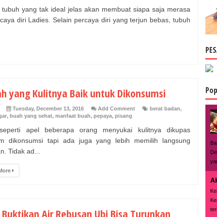
 tubuh yang tak ideal jelas akan membuat siapa saja merasa
caya diri Ladies. Selain percaya diri yang terjun bebas, tubuh
PES
Pop
ah yang Kulitnya Baik untuk Dikonsumsi
Tuesday, December 13, 2016
Add Comment
berat badan
,
gar
,
buah yang sehat
,
manfaat buah
,
pepaya
,
pisang
seperti apel beberapa orang menyukai kulitnya dikupas
m dikonsumsi tapi ada juga yang lebih memilih langsung
Ba
. Tidak ad...
De
ya
More
A
Ke
Ke
ter
t Buktikan Air Rebusan Ubi Bisa Turunkan