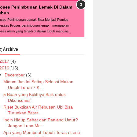
roses Penimbunan Lemak Di Dalam
ubuh
oses Penimbunan Lemak Bisa Menjadi Pemicu
esitas Proses penimbunan lemak merupakan
oses alami yang terjadi di dalam tubuh manusia...
g Archive
2017
(4)
2016
(15)
▼
December
(6)
Minum Jus Ini Setiap Selesai Makan
Untuk Turun 7 K...
5 Buah yang Kulitnya Baik untuk
Dikonsumsi
Riset Buktikan Air Rebusan Ubi Bisa
Turunkan Berat...
Ingin Hidup Sehat dan Panjang Umur?
Jangan Lupa Me...
Apa yang Membuat Tubuh Terasa Lesu