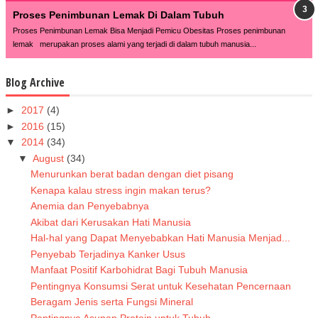
Proses Penimbunan Lemak Di Dalam Tubuh
Proses Penimbunan Lemak Bisa Menjadi Pemicu Obesitas Proses penimbunan
lemak merupakan proses alami yang terjadi di dalam tubuh manusia...
Blog Archive
►
2017
(4)
►
2016
(15)
▼
2014
(34)
▼
August
(34)
Menurunkan berat badan dengan diet pisang
Kenapa kalau stress ingin makan terus?
Anemia dan Penyebabnya
Akibat dari Kerusakan Hati Manusia
Hal-hal yang Dapat Menyebabkan Hati Manusia Menjad...
Penyebab Terjadinya Kanker Usus
Manfaat Positif Karbohidrat Bagi Tubuh Manusia
Pentingnya Konsumsi Serat untuk Kesehatan Pencernaan
Beragam Jenis serta Fungsi Mineral
Pentingnya Asupan Protein untuk Tubuh