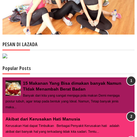
PESAN DI LAZADA
Popular Posts
15 Makanan Yang Bisa dimakan banyak Namun
TIdak Menambah Berat Badan
Banyak dari kita yang sangat menjaga pola makan Demi menjaga
postur tubuh, agar tetap pada bentuk yang Ideal. Namun, Tetap banyak jenis
maka...
Akibat dari Kerusakan Hati Manusia
Kerusakan Hati dapat Timbulkan Berbagai Penyakit Kerusakan hati adalah
akibat dari banyak hal yang terkadang tidak kita sadari. Tentu...